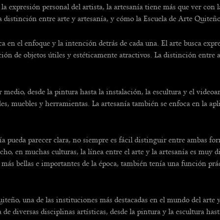
la expresión personal del artista, la artesanía tiene más que ver con 
la distinción entre arte y artesanía, y cómo la Escuela de Arte Quiteñ
ca en el enfoque y la intención detrás de cada una. El arte busca exp
ación de objetos útiles y estéticamente atractivos. La distinción entr
medio, desde la pintura hasta la instalación, la escultura y el videoa
es, muebles y herramientas. La artesanía también se enfoca en la apli
ía pueda parecer clara, no siempre es fácil distinguir entre ambas for
cho, en muchas culturas, la línea entre el arte y la artesanía es muy d
 más bellas e importantes de la época, también tenía una función prác
uiteño, una de las instituciones más destacadas en el mundo del arte
de diversas disciplinas artísticas, desde la pintura y la escultura hast