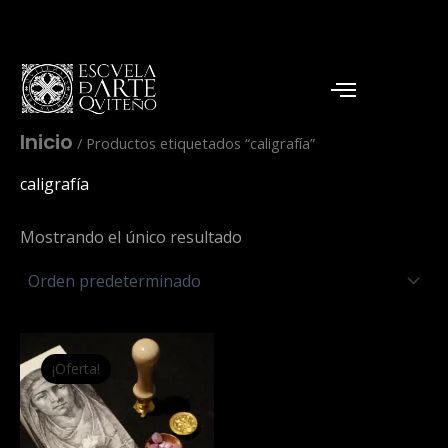
Ir
al
contenido
Inicio
/ Productos etiquetados “caligrafía”
caligrafía
Mostrando el único resultado
El
El
precio
precio
¡Oferta!
original
actual
era:
es:
$35,00.
$25,00.