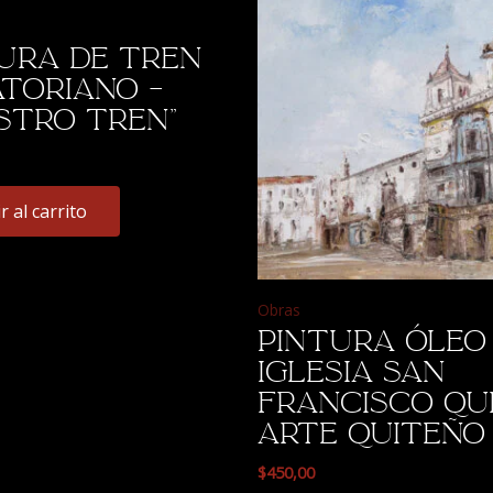
ura de tren
toriano –
stro tren”
r al carrito
Obras
Pintura óleo
Iglesia San
Francisco Qu
Arte Quiteño
$
450,00