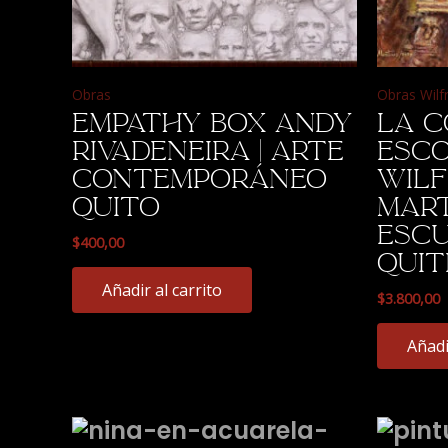
Obras
Obras Wilf
Empathy Box Andy
La C
Rivadeneira | Arte
Esco
Contemporáneo
Wilf
Quito
Mart
Escu
$
400,00
Qui
Añadir al carrito
$
3.800,00
Añadi