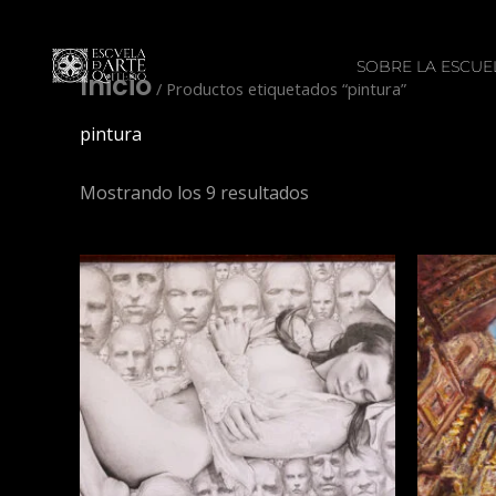
Ir
al
SOBRE LA ESCUE
contenido
Inicio
/ Productos etiquetados “pintura”
pintura
Mostrando los 9 resultados