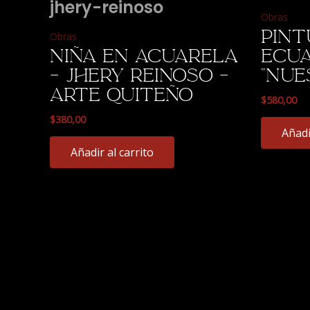
Obras
Pint
Obras
Niña en acuarela
ecua
– Jhery Reinoso –
“Nue
Arte Quiteño
$
580,00
$
380,00
Añadi
Añadir al carrito