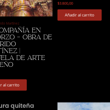
$
3.800,00
Añadir al carrito
rido Martínez
ompañía en
rzo – Obra de
rido
ínez |
ela de Arte
teño
r al carrito