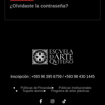
¿Olvidaste la contraseña?
Inscripción : +593 96 395 6759 / +593 98 430 1445
Políticas de Privacidad
Políticas Institucionales
Soporte alumno
Programa de artes plásticas
F
I
a
n