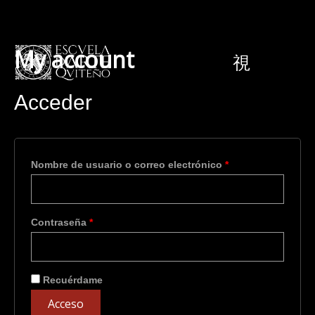
Ir
Obligatorio
Obligatorio
al
contenido
My account
Acceder
Nombre de usuario o correo electrónico
*
Contraseña
*
Recuérdame
Acceso